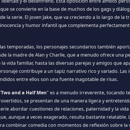
 libertad y el desenfreno. Esta oposición entre ambos pers
 que se convierte en la base de muchos de los gags y diálo
 la serie. El joven Jake, que va creciendo a lo largo de la 
 inocencia y humor infantil que complementa perfectament
e las temporadas, los personajes secundarios también aport
sde la madre de Alan y Charlie, que a menudo ofrece una p
la vida familiar, hasta las diversas parejas y amigos que ap
ersonaje contribuye a un tapiz narrativo rico y variado. Las 
ndidos entre ellos son una fuente inagotable de risas.
"
Two and a Half Men
" es a menudo irreverente, tocando t
overtidos, se presentan de una manera ligera y entretenida
serie abordar cuestiones de relaciones, paternidad y la vida
ue, aunque a veces exagerado, resulta bastante relatable. 
para combinar comedia con momentos de reflexión sobre la v