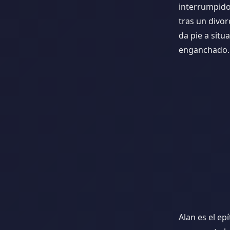
interrumpido
tras un divor
da pie a sit
enganchado.
Alan es el e