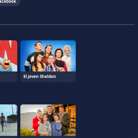
acebook
El joven Sheldon