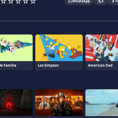
☆
☆
☆
☆
☆
WhatsApp
X
F
de Familia
Los Simpson
American Dad