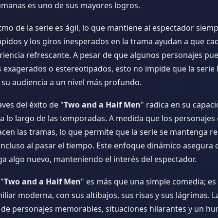
umanas es uno de sus mayores logros.
tmo de la serie es ágil, lo que mantiene al espectador siemp
ápidos y los giros inesperados en la trama ayudan a que ca
riencia refrescante. A pesar de que algunos personajes pu
 exagerados o estereotipados, esto no impide que la serie 
 su audiencia a un nivel más profundo.
aves del éxito de "
Two and a Half Men
" radica en su capac
 a lo largo de las temporadas. A medida que los personajes
cen las tramas, lo que permite que la serie se mantenga re
 incluso al pasar el tiempo. Este enfoque dinámico asegura
ga algo nuevo, manteniendo el interés del espectador.
 "
Two and a Half Men
" es más que una simple comedia; es 
miliar moderna, con sus altibajos, sus risas y sus lágrimas. L
de personajes memorables, situaciones hilarantes y un h