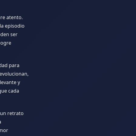
re atento.
da episodio
eden ser
logre
idad para
 evolucionan,
levante y
 que cada
un retrato
a
umor