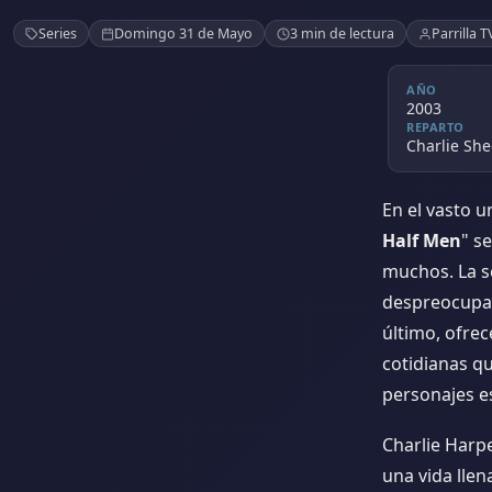
Two and a Half Men
Series
Domingo 31 de Mayo
3 min de lectura
Parrilla T
AÑO
2003
REPARTO
Charlie She
En el vasto u
Half Men
" s
muchos. La se
despreocupad
último, ofre
cotidianas qu
personajes es
Charlie Harpe
una vida llen