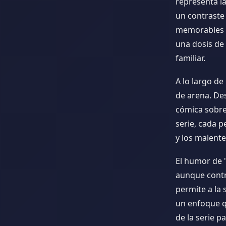
representa la
un contraste
memorables de
una dosis de
familiar.
A lo largo d
de arena. De
cómica sobre 
serie, cada p
y los malente
El humor de 
aunque contr
permite a la 
un enfoque q
de la serie 