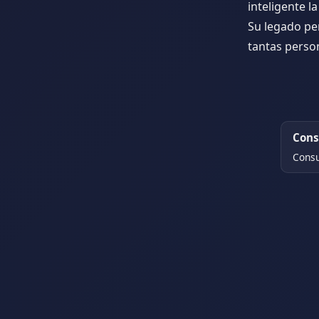
inteligente l
Su legado per
tantas perso
Cons
Consu