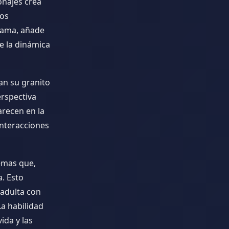
onajes crea
gos
trama, añade
e la dinámica
an su granito
erspectiva
arecen en la
interacciones
emas que,
. Esto
 adulta con
La habilidad
ida y las