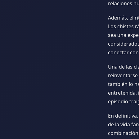
relaciones h
Además, el ri
Los chistes r
sea una expe
considerados
conectar con
Una de las cl
reinventarse
también lo ha
entretenida,
episodio trai
En definitiva,
de la vida fa
combinación 