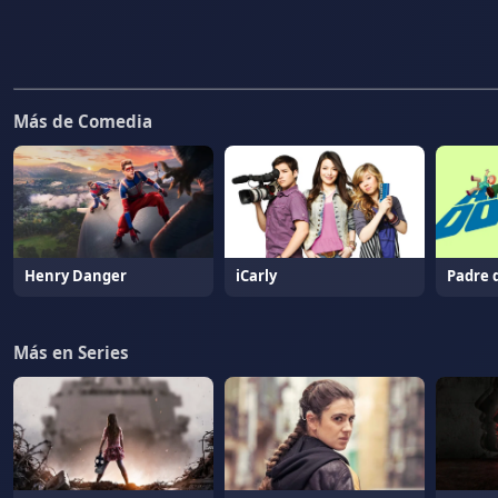
Más de Comedia
Henry Danger
iCarly
Padre 
Más en Series