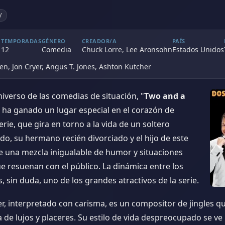
V
TEMPORADAS
GÉNERO
CREADOR/A
PAÍS
12
Comedia
Chuck Lorre, Lee Aronsohn
Estados Unidos
en, Jon Cryer, Angus T. Jones, Ashton Kutcher
niverso de las comedias de situación, "
Two and a
e ha ganado un lugar especial en el corazón de
rie, que gira en torno a la vida de un soltero
o, su hermano recién divorciado y el hijo de este
ce una mezcla inigualable de humor y situaciones
e resuenan con el público. La dinámica entre los
, sin duda, uno de los grandes atractivos de la serie.
r, interpretado con carisma, es un compositor de jingles qu
a de lujos y placeres. Su estilo de vida despreocupado se ve