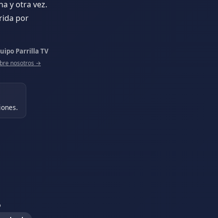
na y otra vez.
rida por
uipo Parrilla TV
bre nosotros →
iones.
o