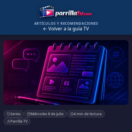
ARTÍCULOS Y RECOMENDACIONES
← Volver a la guía TV
Cazadores de zafiros
Series
Miércoles 8 de Julio
4 min de lectura
Parrilla TV