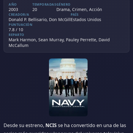
AÑO
TEMPORADAS
GÉNERO
2003
20
Drama, Crimen, Acción
CREADOR/A
PAÍS
Donald P. Bellisario, Don McGill
Estados Unidos
PUNTUACIÓN
7.8 / 10
REPARTO
Mark Harmon, Sean Murray, Pauley Perrette, David
McCallum
Desde su estreno,
NCIS
se ha convertido en una de las