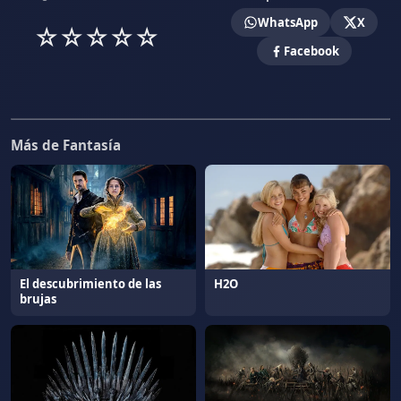
WhatsApp
X
☆
☆
☆
☆
☆
Facebook
Más de Fantasía
El descubrimiento de las
H2O
brujas