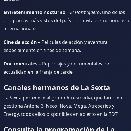
Entretenimiento nocturno
–
El Hormiguero
, uno de los
programas más vistos del país con invitados nacionales e
internacionales.
Cine de acción
– Películas de acción y aventura,
especialmente en fines de semana.
Documentales
– Reportajes y documentales de
actualidad en la franja de tarde.
Canales hermanos de La Sexta
La Sexta pertenece al grupo Atresmedia, que también
gestiona
Antena 3
,
Neox
,
Nova
,
Mega
,
Atreseries
y
Energy
, todos ellos disponibles en abierto en la TDT.
Consulta la programación de La