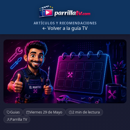
ARTÍCULOS Y RECOMENDACIONES
← Volver a la guía TV
Cómo ver La Sexta en directo y gratis
Guias
Viernes 29 de Mayo
2 min de lectura
Parrilla TV