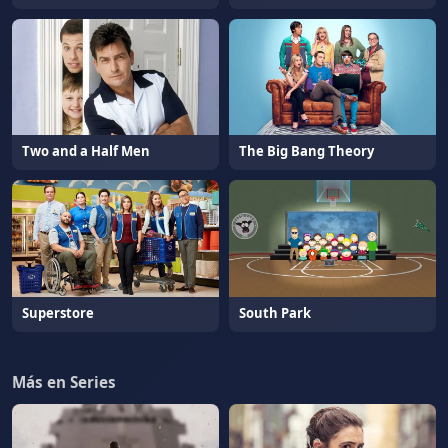
Two and a Half Men
The Big Bang Theory
Superstore
South Park
Más en Series