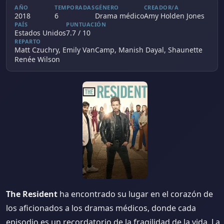
AÑO
TEMPORADAS
GÉNERO
CREADOR/A
2018
6
Drama médico
Amy Holden Jones
PAÍS
PUNTUACIÓN
Estados Unidos
7.7 / 10
REPARTO
Matt Czuchry, Emily VanCamp, Manish Dayal, Shaunette
Renée Wilson
The Resident
ha encontrado su lugar en el corazón de
los aficionados a los dramas médicos, donde cada
episodio es un recordatorio de la fragilidad de la vida. La