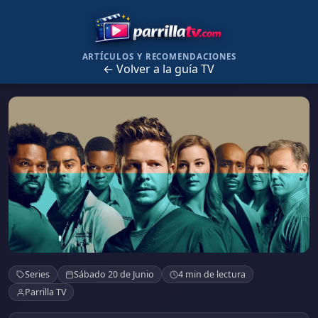
ARTÍCULOS Y RECOMENDACIONES
← Volver a la guía TV
The Resident
Series
Sábado 20 de Junio
4 min de lectura
Parrilla TV