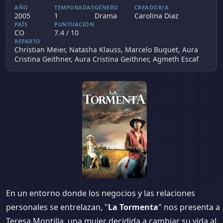
AÑO
TEMPORADAS
GÉNERO
CREADOR/A
2005
1
Drama
Carolina Diaz
PAÍS
PUNTUACIÓN
CO
7.4 / 10
REPARTO
Christian Meier, Natasha Klauss, Marcelo Buquet, Aura
Cristina Geithner, Aura Cristina Geithner, Agmeth Escaf
En un entorno donde los negocios y las relaciones
personales se entrelazan, "
La Tormenta
" nos presenta a
Teresa Montilla, una mujer decidida a cambiar su vida al