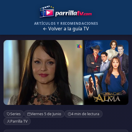
ARTÍCULOS Y RECOMENDACIONES
← Volver a la guía TV
La Otra Cara
Series
Viernes 5 de Junio
4 min de lectura
Parrilla TV