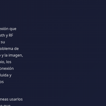
exión que
oth y RF
 su
roblema de
o y la imagen,
io, los
conexión
luida y
los
aneas usarlos
lo que