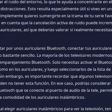
r el ruido del entorno, lo que te ayuda a concentrarte en el
n distracciones. Esto resulta especialmente útil si vives en u
simplemente quieres sumergirte en la trama de tu serie fav
 en cuenta que la cancelación activa de ruido puede increm
 auriculares, así que deberías valorar si realmente necesitas
tar por unos auriculares Bluetooth, conectar tus auriculares
o bastante sencillo. La mayoría de los televisores moderno
emparejamiento Bluetooth. Solo necesitas activar el Blueto
como en los auriculares, y luego seleccionarlos de la lista de
 Sin embargo, es importante recordar que algunos televiso
den no tener esta función. En ese caso, podrías considerar
uetooth que se conecte al puerto de audio de la tele, permi
la comodidad de los auriculares inalámbricos.
 al elegir auriculares inalámbricos para ver la televisión, te