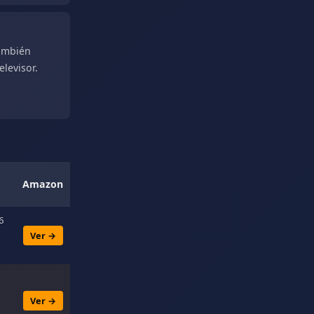
también
elevisor.
Amazon
 6
Ver →
Ver →