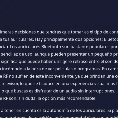
rimeras decisiones que tendrás que tomar es el tipo de con
a tus auriculares. Hay principalmente dos opciones: Blueto
cia). Los auriculares Bluetooth son bastante populares por
 y sencillez de uso, aunque pueden presentar un pequeño p
o significa que puede haber un ligero retraso entre el sonid
a incómodo a la hora de ver películas o programas. En camb
de RF no sufren de este inconveniente, ya que brindan una 
l televisor, lo que se traduce en una experiencia visual más f
 lo que buscas es disfrutar de un audio sin interrupciones, 
de RF son, sin duda, la opción más recomendable.
a tener en cuenta es la autonomía de los auriculares. Si pl
os maratones de televisión, es fundamental elegir un mode