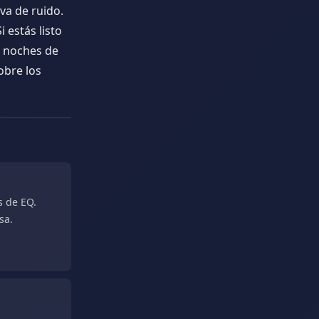
va de ruido.
 estás listo
s noches de
obre los
s de EQ.
sa.