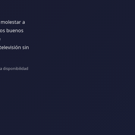
r la televisión sin
n molestar a
unos buenos
e
elevisión sin
a disponibilidad