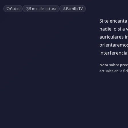
Los mejores auricular
Guias
5 min de lectura
Parrilla TV
molestar
Si te encanta
nadie, o si a
auriculares i
orientaremos 
interferencia
Nota sobre prec
actuales en la fi