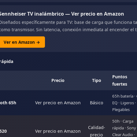
Sennheiser TV inalámbrico — Ver precio en Amazon
Diseñados específicamente para TV: base de carga que funciona 
como transmisor. Sin latencia, conexión inmediata al encender el t
Ver en Amazon →
rápida
Puntos
Precio
Tipo
fuertes
65h batería ·
ooth 65h
Ver precio en Amazon
Básico
EQ · Ligeros ·
Plegables
50h · Carga
Calidad-
rápida · Sony
520
Ver precio en Amazon
precio
Clear Audio ·