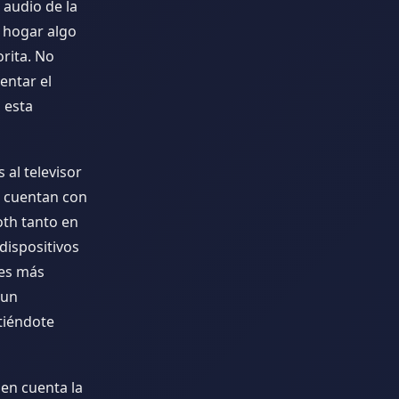
 audio de la
n hogar algo
orita. No
entar el
 esta
 al televisor
s cuentan con
oth tanto en
 dispositivos
res más
 un
tiéndote
n en cuenta la