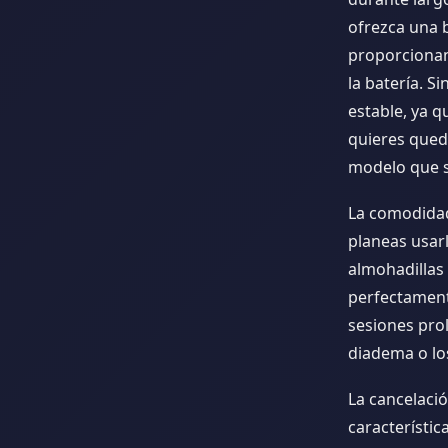
ofrezca una b
proporcionan
la batería. 
estable, ya q
quieres queda
modelo que s
La comodidad 
planeas usarl
almohadillas
perfectament
sesiones pro
diadema o los
La cancelació
característic