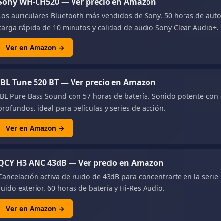
Sony WH-CH520 — Ver precio en Amazon
Los auriculares Bluetooth más vendidos de Sony. 50 horas de aut
carga rápida de 10 minutos y calidad de audio Sony Clear Audio+.
Ver en Amazon →
JBL Tune 520 BT — Ver precio en Amazon
JBL Pure Bass Sound con 57 horas de batería. Sonido potente con
profundos, ideal para películas y series de acción.
Ver en Amazon →
QCY H3 ANC 43dB — Ver precio en Amazon
Cancelación activa de ruido de 43dB para concentrarte en la serie
ruido exterior. 60 horas de batería y Hi-Res Audio.
Ver en Amazon →