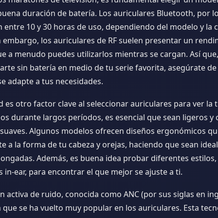
uena duración de batería. Los auriculares Bluetooth, por lo
 entre 10 y 30 horas de uso, dependiendo del modelo y la 
Sin embargo, los auriculares de RF suelen presentar un rend
ue a menudo puedes utilizarlos mientras se cargan. Así que,
rte sin batería en medio de tu serie favorita, asegúrate de
e adapte a tus necesidades.
es otro factor clave al seleccionar auriculares para ver la te
os durante largos períodos, es esencial que sean ligeros y
 suaves. Algunos modelos ofrecen diseños ergonómicos qu
e a la forma de tu cabeza y orejas, haciendo que sean idea
longadas. Además, es buena idea probar diferentes estilos,
 in-ear, para encontrar el que mejor se ajuste a ti.
n activa de ruido, conocida como ANC (por sus siglas en ing
a que se ha vuelto muy popular en los auriculares. Esta tecn