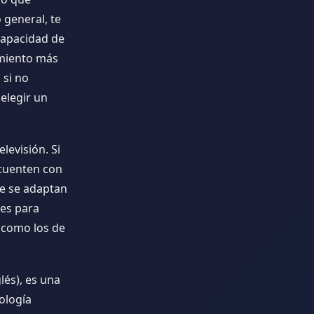
 general, te
capacidad de
imiento más
 si no
 elegir un
levisión. Si
 cuenten con
e se adaptan
les para
 como los de
lés), es una
ología