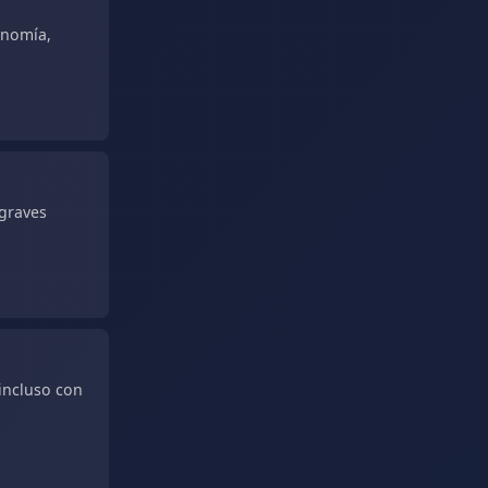
onomía,
 graves
 incluso con