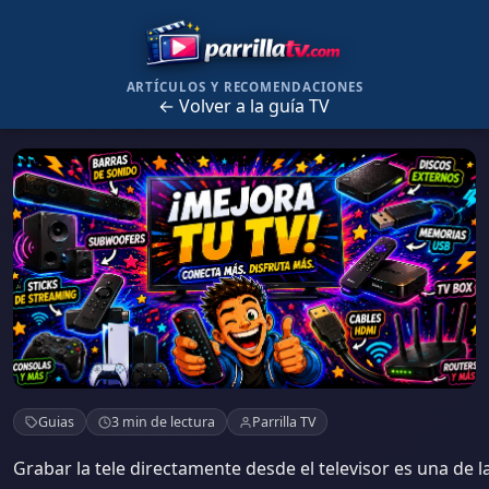
ARTÍCULOS Y RECOMENDACIONES
← Volver a la guía TV
Mejor USB o disco duro para grabar la
Guias
3 min de lectura
Parrilla TV
tele: guía completa
Grabar la tele directamente desde el televisor es una de l