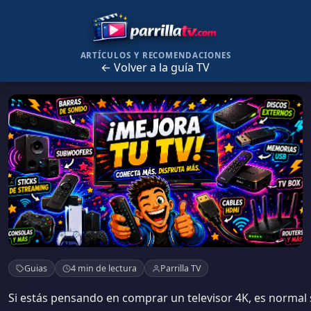
ARTÍCULOS Y RECOMENDACIONES
← Volver a la guía TV
El mejor televisor 4K calidad-precio en
Guias
4 min de lectura
Parrilla TV
2026
Si estás pensando en comprar un televisor 4K, es norma