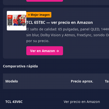
⭐ Mejor imagen
TCL 65T8C — ver precio en Amazon
El salto de calidad: 65 pulgadas, panel QLED, 14
sin blur, Dolby Vision y Atmos, FreeSync, sonido 
por su precio.
Ver en Amazon →
Comparativa rápida
Modelo
Precio aprox.
T
TCL 43V6C
Ver precio en Amazon