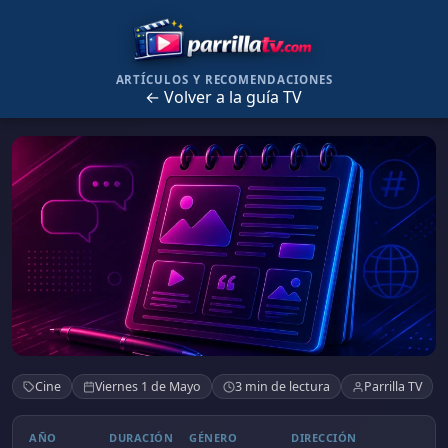
ARTÍCULOS Y RECOMENDACIONES
← Volver a la guía TV
La seducción
Cine
Viernes 1 de Mayo
3 min de lectura
Parrilla TV
AÑO
DURACIÓN
GÉNERO
DIRECCIÓN