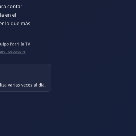
ara contar
a en el
er lo que más
uipo Parrilla TV
bre nosotros →
iza varias veces al día.