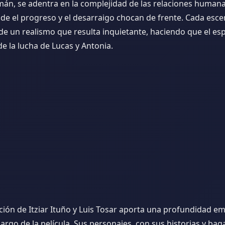
án, se adentra en la complejidad de las relaciones human
de el progreso y el desarraigo chocan de frente. Cada esce
e un realismo que resulta inquietante, haciendo que el es
de la lucha de Lucas y Antonia.
ción de Itziar Ituño y Luis Tosar aporta una profundidad e
largo de la película. Sus personajes, con sus historias y baga