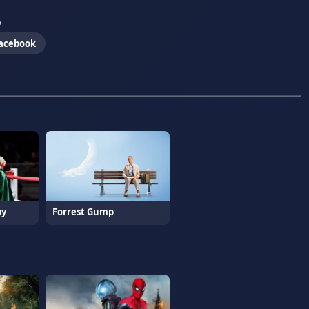
o
acebook
by
Forrest Gump