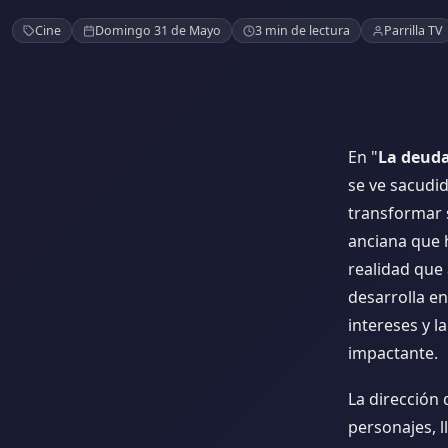
La deuda
Cine
Domingo 31 de Mayo
3 min de lectura
Parrilla TV
En "
La deud
se ve sacudid
transformar s
anciana que 
realidad que 
desarrolla e
intereses y l
impactante.
La dirección 
personajes, 