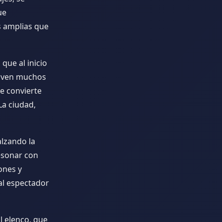
ue
s amplias que
que al inicio
viven muchos
se convierte
La ciudad,
lzando la
esonar con
ones y
al espectador
l elenco, que