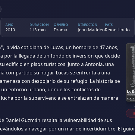
AÑO
DURACIÓN
GÉNERO
DIRECCIÓN
PAÍS
2010
113 min
Drama
John Madden
Reino Unido
a
", la vida cotidiana de Lucas, un hombre de 47 años,
a por la llegada de un fondo de inversión que decide
u edificio en pisos turísticos. Junto a Antonia, una
ha compartido su hogar, Lucas se enfrenta a una
amenaza con despojarlo de su refugio. La historia se
n un entorno urbano, donde los conflictos de
a lucha por la supervivencia se entrelazan de manera
L
de Daniel Guzmán resalta la vulnerabilidad de sus
llevándolos a navegar por un mar de incertidumbre. El guio