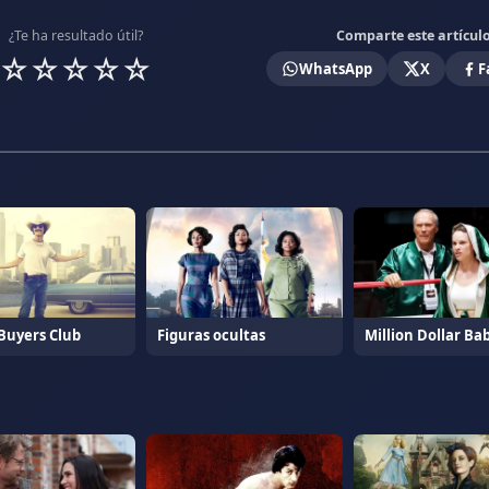
¿Te ha resultado útil?
Comparte este artícul
☆
☆
☆
☆
☆
WhatsApp
X
F
 Buyers Club
Figuras ocultas
Million Dollar Ba