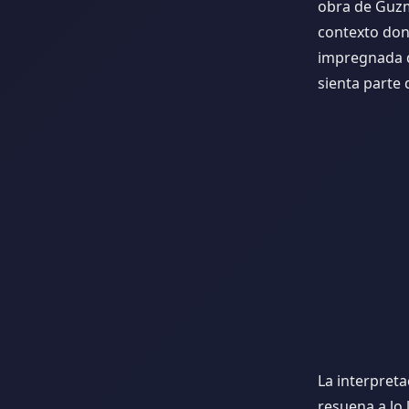
obra de Guzm
contexto don
impregnada d
sienta parte 
La interpreta
resuena a lo 