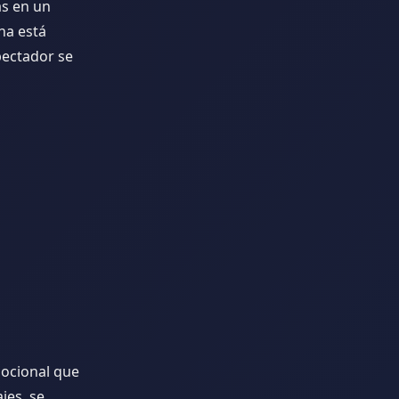
as en un
na está
pectador se
mocional que
jes, se