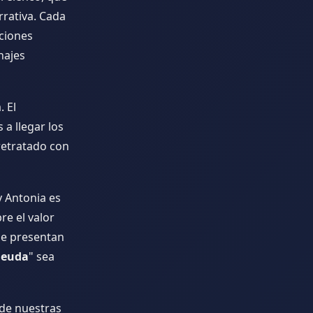
rrativa. Cada
aciones
najes
. El
a llegar los
 retratado con
y Antonia es
re el valor
ue presentan
deuda
" sea
 de nuestras