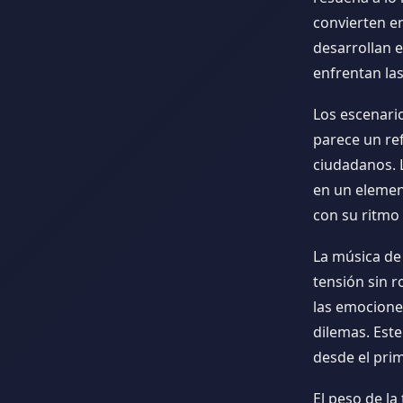
convierten en
desarrollan 
enfrentan l
Los escenario
parece un re
ciudadanos. L
en un elemen
con su ritmo 
La música de
tensión sin 
las emociones
dilemas. Est
desde el prim
El peso de la