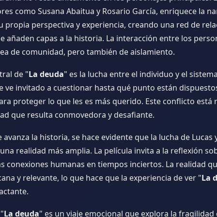
ores como Susana Abaitua y Rosario García, enriquece la na
u propia perspectiva y experiencia, creando una red de rel
 añaden capas a la historia. La interacción entre los perso
idea de comunidad, pero también de aislamiento.
tral de "
La deuda
" es la lucha entre el individuo y el sistema
 ve invitado a cuestionar hasta qué punto están dispuestos 
ra proteger lo que les es más querido. Este conflicto está
ad que resulta conmovedora y desafiante.
avanza la historia, se hace evidente que la lucha de Lucas 
 una realidad más amplia. La película invita a la reflexión sob
las conexiones humanas en tiempos inciertos. La realidad q
cana y relevante, lo que hace que la experiencia de ver "
La 
actante.
 "
La deuda
" es un viaje emocional que explora la fragilidad