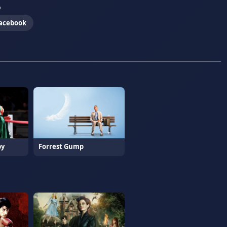
o
acebook
by
Forrest Gump