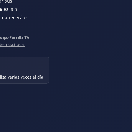
ar sus
a
es, sin
ermanecerá en
uipo Parrilla TV
bre nosotros →
iza varias veces al día.