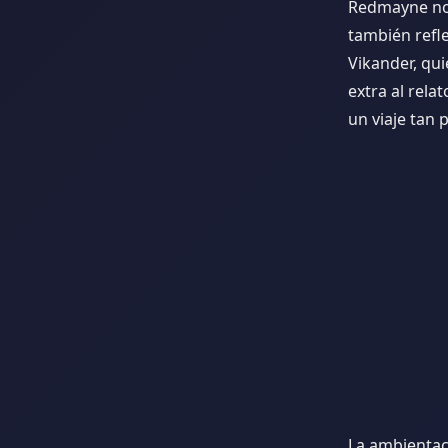
Redmayne no s
también refle
Vikander, qu
extra al rela
un viaje tan 
La ambientac