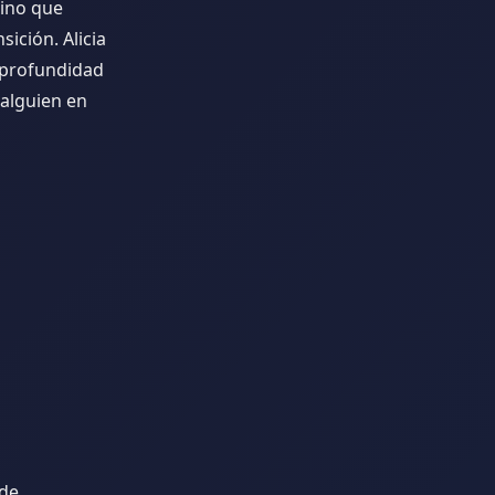
sino que
ición. Alicia
a profundidad
 alguien en
 de