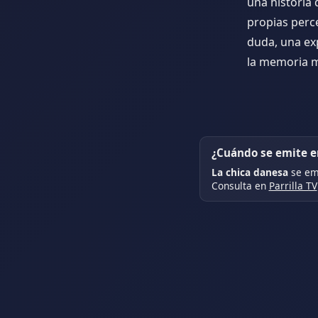
una historia 
propias perce
duda, una ex
la memoria m
¿Cuándo se emite en
La chica danesa
se emi
Consulta en
Parrilla TV