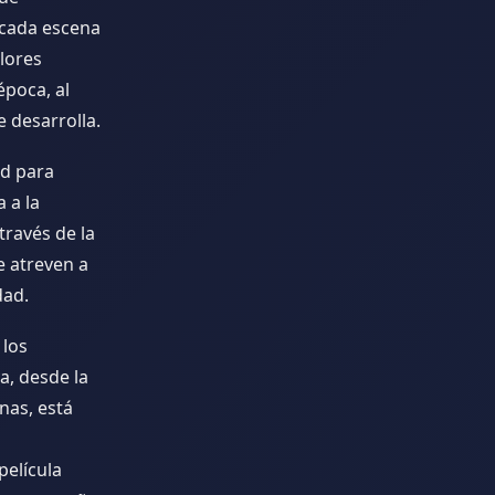
, cada escena
olores
época, al
 desarrolla.
ad para
 a la
través de la
e atreven a
dad.
 los
a, desde la
nas, está
película