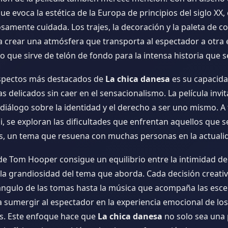
e evoca la estética de la Europa de principios del siglo XX
samente cuidada. Los trajes, la decoración y la paleta de c
a crear una atmósfera que transporta al espectador a otra 
que sirve de telón de fondo para la intensa historia que se
spectos más destacados de
La chica danesa
es su capacid
 delicados sin caer en el sensacionalismo. La película invita
l diálogo sobre la identidad y el derecho a ser uno mismo. A 
ili, se exploran las dificultades que enfrentan aquellos que s
es, un tema que resuena con muchas personas en la actuali
de Tom Hooper consigue un equilibrio entre la intimidad de
la grandiosidad del tema que aborda. Cada decisión creativ
 ángulo de las tomas hasta la música que acompaña las esce
 sumergir al espectador en la experiencia emocional de los
s. Este enfoque hace que
La chica danesa
no solo sea una 