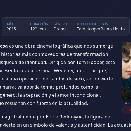
AÑO
DURACIÓN
GÉNERO
DIRECCIÓN
PAÍS
2015
120 min
Drama
Tom Hooper
Reino Unido
nesa
es una obra cinematográfica que nos sumerge
s historias más conmovedoras de transformación
úsqueda de identidad. Dirigida por Tom Hooper, esta
presenta la vida de Einar Wegener, un pintor que,
se a una operación de cambio de sexo, se convierte
 La narrativa aborda temas profundos como la
género, la aceptación y el amor incondicional,
e resuenan con fuerza en la actualidad.
La c
 magistralmente por Eddie Redmayne, la figura de
convierte en un símbolo de valentía y autenticidad. La actuac