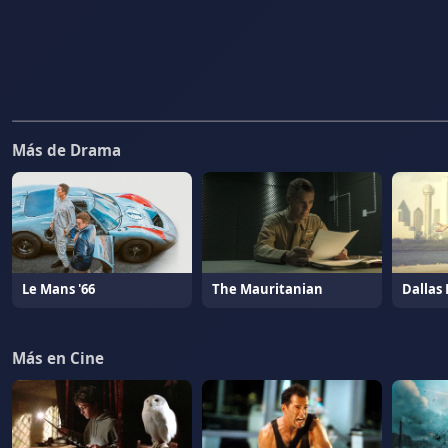
Más de Drama
Le Mans '66
The Mauritanian
Dallas
Más en Cine