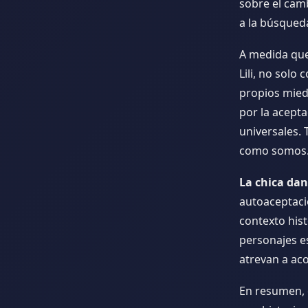
sobre el cam
a la búsqued
A medida que 
Lili, no solo
propios miedo
por la acept
universales. 
como somos
La chica da
autoaceptació
contexto hist
personajes e
atrevan a ac
En resumen, 