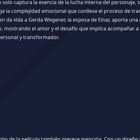
olo captura la esencia de la lucha interna del personaje, 
ja la complejidad emocional que conlleva el proceso de trans
ien da vida a Gerda Wegener, la esposa de Einar, aporta un
to, mostrando el amor y el desafío que implica acompañar a
personal y transformador.
ión de la película también merece mención. Con un diseño