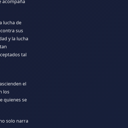
que acompaña
a lucha de
 contra sus
dad y la lucha
ltan
aceptados tal
rascienden el
n los
de quienes se
no solo narra