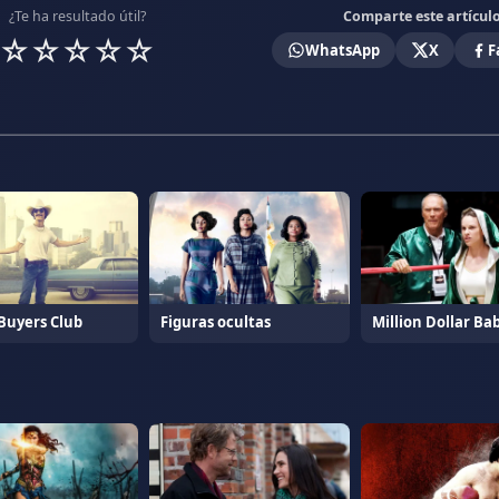
¿Te ha resultado útil?
Comparte este artícul
☆
☆
☆
☆
☆
WhatsApp
X
F
 Buyers Club
Figuras ocultas
Million Dollar Ba