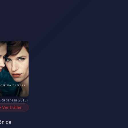
hica danesa (2015)
Ver tráiler
▶
ión de