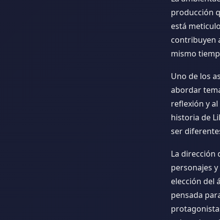
producción qu
está meticulo
contribuyen 
mismo tiempo 
Uno de los a
abordar temas
reflexión y a
historia de L
ser diferent
La dirección 
personajes y 
elección del
pensada para
protagonista