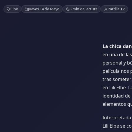
La chica danesa
Cine
Jueves 14 de Mayo
3 min de lectura
Parrilla TV
La chica da
en una de la
personal y b
película nos 
tras someter
en Lili Elbe.
identidad de 
elementos qu
Interpretada
Lili Elbe se 