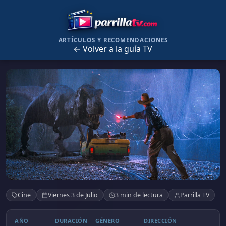
ARTÍCULOS Y RECOMENDACIONES
← Volver a la guía TV
Jurassic Park () · Parque Jurásico
Cine
Viernes 3 de Julio
3 min de lectura
Parrilla TV
AÑO
DURACIÓN
GÉNERO
DIRECCIÓN