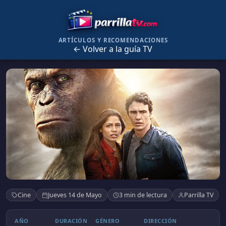
ARTÍCULOS Y RECOMENDACIONES
← Volver a la guía TV
El origen del Planeta de los Simios
Cine
Jueves 14 de Mayo
3 min de lectura
Parrilla TV
AÑO
DURACIÓN
GÉNERO
DIRECCIÓN