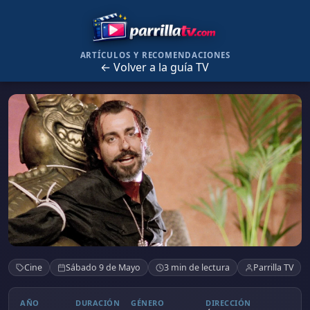
ARTÍCULOS Y RECOMENDACIONES
← Volver a la guía TV
El Día de la Bestia
Cine
Sábado 9 de Mayo
3 min de lectura
Parrilla TV
AÑO
DURACIÓN
GÉNERO
DIRECCIÓN