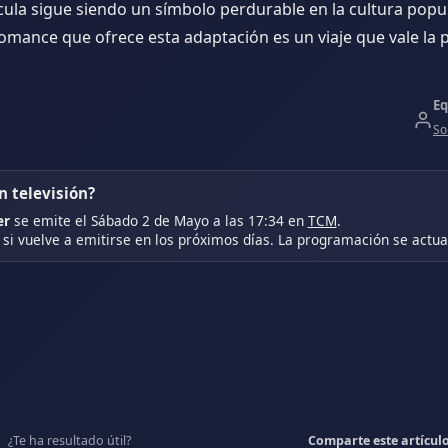
ula sigue siendo un símbolo perdurable en la cultura popul
romance que ofrece esta adaptación es un viaje que vale la 
Eq
So
 televisión?
er
se emite el Sábado 2 de Mayo a las 17:34 en
TCM
.
si vuelve a emitirse en los próximos días. La programación se actual
¿Te ha resultado útil?
Comparte este artícul