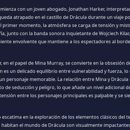
comienza con un joven abogado, Jonathan Harker, interpret
ueda atrapado en el castillo de Drácula durante un viaje p
l primer momento, la atmósfera se carga de tensión y miste
a, junto con la banda sonora inquietante de Wojciech Kilar
iente envolvente que mantiene a los espectadores al borde
 en el papel de Mina Murray, se convierte en la obsesión d
n es un delicado equilibrio entre vulnerabilidad y fuerza, lo
 un personaje memorable. La relación entre Mina y Drácula 
o de seducción y peligro, lo que añade un nivel adicional de 
 tensión entre los personajes principales es palpable y se s
o escatima en la exploración de los elementos clásicos del te
e habitan el mundo de Drácula son visualmente impactante