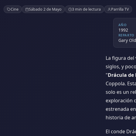
Drácula de Bram Sto
Cine
Sábado 2 de Mayo
3 min de lectura
Parrilla TV
AÑO
1992
REPARTO
Gary Ol
La figura de
siglos, y po
"
Drácula de
Coppola. Est
solo es un re
exploración d
estrenada en
historia de 
El conde Drác