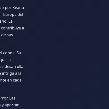
ado por Keanu
or Europa del
rio. La
, contribuye a
 de sus
el conde. Su
 que la
se desarrolla
intriga a la
iente en cada
rror. Las
s y aportan