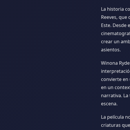
La historia 
Reeves, que q
Este. Desde e
cinematografí
crear un amb
asientos.
Winona Ryder,
interpretació
convierte en
en un context
narrativa. La
escena.
La película n
criaturas qu