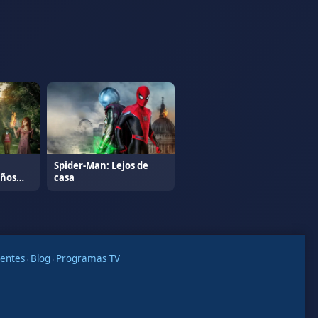
Spider-Man: Lejos de
iños
casa
uentes
·
Blog
·
Programas TV
m