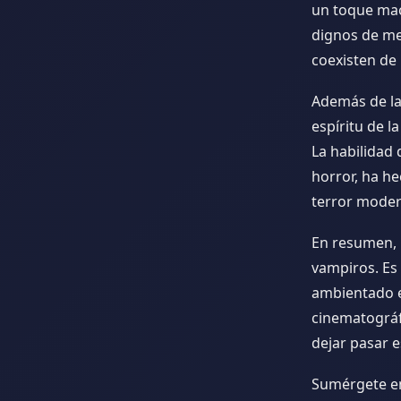
un toque maca
dignos de me
coexisten de
Además de las
espíritu de l
La habilidad
horror, ha he
terror moder
En resumen, 
vampiros. Es 
ambientado e
cinematográf
dejar pasar e
Sumérgete en