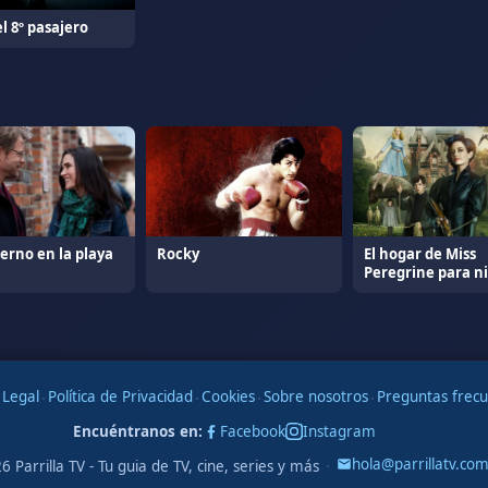
el 8º pasajero
erno en la playa
Rocky
El hogar de Miss
Peregrine para n
peculiares
 Legal
·
Política de Privacidad
·
Cookies
·
Sobre nosotros
·
Preguntas frec
Encuéntranos en:
Facebook
Instagram
·
hola@parrillatv.co
6 Parrilla TV - Tu guia de TV, cine, series y más