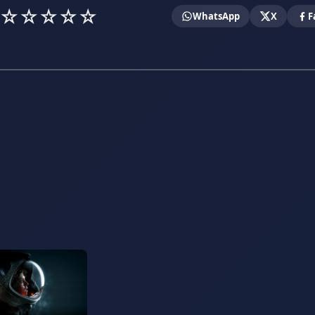
☆
☆
☆
☆
☆
WhatsApp
X
F