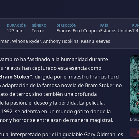
ker
DURACIÓN
GÉNERO
DIRECCIÓN
PAÍS
PU
127 min
Terror
Francis Ford Coppola
Estados Unidos
7.4
dman, Winona Ryder, Anthony Hopkins, Keanu Reeves
l vampiro ha fascinado a la humanidad durante
cos relatos han capturado esta esencia como
 Bram Stoker
", dirigida por el maestro Francis Ford
a adaptación de la famosa novela de Bram Stoker no
lato de terror, sino también una profunda
e la pasión, el deseo y la pérdida. La película,
 1992, se adentra en un mundo gótico donde la
amor y horror se entrelazan de manera magistral.
Drác
ula, interpretado por el inigualable Gary Oldman, es