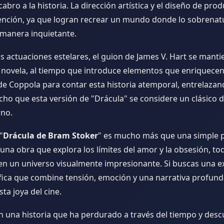
bro a la historia. La dirección artística y el diseño de pro
nción, ya que logran recrear un mundo donde lo sobrenatur
 manera inquietante.
 actuaciones estelares, el guion de James V. Hart se mantien
a novela, al tiempo que introduce elementos que enriquecen 
 de Coppola para contar esta historia atemporal, entrelaza
cho que esta versión de "Drácula" se considere un clásico d
no.
"
Drácula de Bram Stoker
" es mucho más que una simple p
una obra que explora los límites del amor y la obsesión, tod
n un universo visualmente impresionante. Si buscas una e
ica que combine tensión, emoción y una narrativa profund
sta joya del cine.
 una historia que ha perdurado a través del tiempo y des