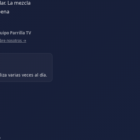
ar. La mezcla
pena
uipo Parrilla TV
bre nosotros →
iza varias veces al día.
o