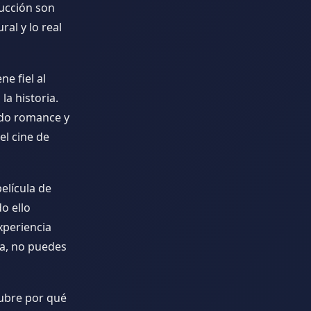
ducción son
al y lo real
e fiel al
la historia.
ndo romance y
el cine de
elícula de
o ello
xperiencia
a, no puedes
cubre por qué