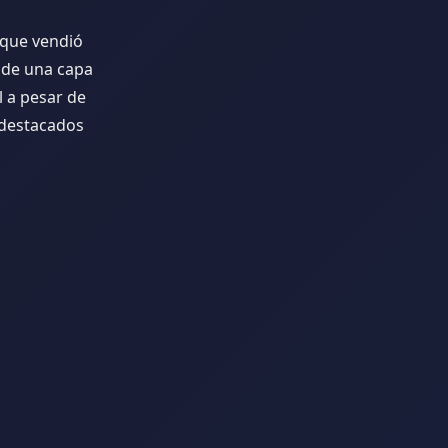
 que vendió
ñade una capa
l a pesar de
 destacados