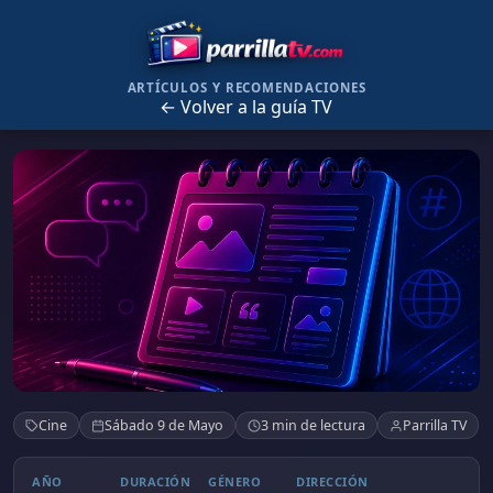
ARTÍCULOS Y RECOMENDACIONES
← Volver a la guía TV
Alta costura
Cine
Sábado 9 de Mayo
3 min de lectura
Parrilla TV
AÑO
DURACIÓN
GÉNERO
DIRECCIÓN