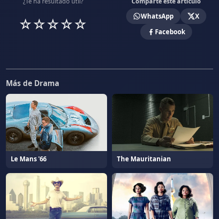
¿Te ha resultado útil?
Comparte este artículo
WhatsApp
X
☆
☆
☆
☆
☆
Facebook
Más de Drama
Le Mans '66
The Mauritanian