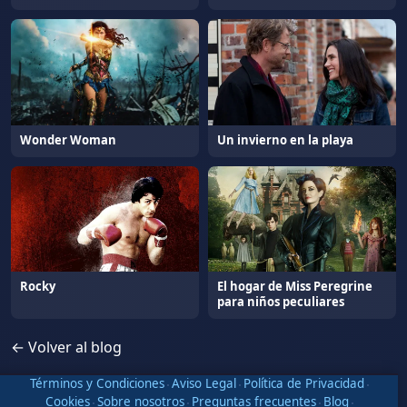
Wonder Woman
Un invierno en la playa
Rocky
El hogar de Miss Peregrine
para niños peculiares
← Volver al blog
Términos y Condiciones
·
Aviso Legal
·
Política de Privacidad
·
Cookies
·
Sobre nosotros
·
Preguntas frecuentes
·
Blog
·